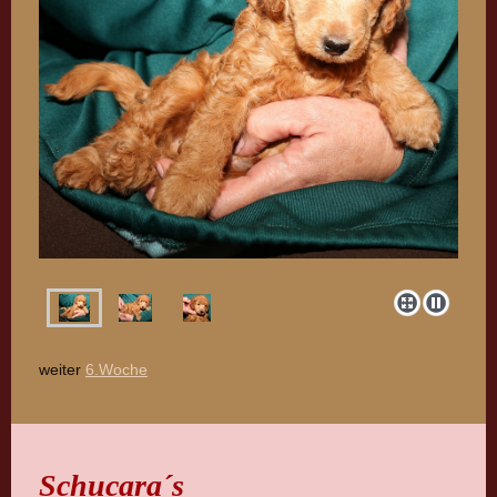
weiter
6.Woche
Schucara´s