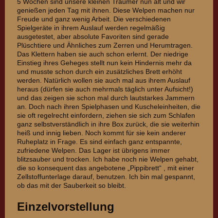
5 Wochen sind unsere kleinen Träumer nun alt und wir
genießen jeden Tag mit ihnen. Diese Welpen machen nur
Freude und ganz wenig Arbeit. Die verschiedenen
Spielgeräte in ihrem Auslauf werden regelmäßig
ausgetestet, aber absolute Favoriten sind gerade
Plüschtiere und Ähnliches zum Zerren und Herumtragen.
Das Klettern haben sie auch schon erlernt. Der niedrige
Einstieg ihres Geheges stellt nun kein Hindernis mehr da
und musste schon durch ein zusätzliches Brett erhöht
werden. Natürlich wollen sie auch mal aus ihrem Auslauf
heraus (dürfen sie auch mehrmals täglich unter Aufsicht!)
und das zeigen sie schon mal durch lautstarkes Jammern
an. Doch nach ihren Spielphasen und Kuscheleinheiten, die
sie oft regelrecht einfordern, ziehen sie sich zum Schlafen
ganz selbstverständlich in ihre Box zurück, die sie weiterhin
heiß und innig lieben. Noch kommt für sie kein anderer
Ruheplatz in Frage. Es sind einfach ganz entspannte,
zufriedene Welpen. Das Lager ist übrigens immer
blitzsauber und trocken. Ich habe noch nie Welpen gehabt,
die so konsequent das angebotene „Pippibrett“ , mit einer
Zellstoffunterlage darauf, benutzen. Ich bin mal gespannt,
ob das mit der Sauberkeit so bleibt.
Einzelvorstellung