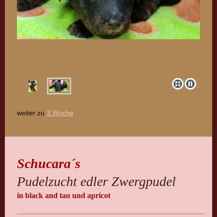
weiter zu
3.Woche
Schucara´s
Pudelzucht edler Zwergpudel
in black and tan und apricot