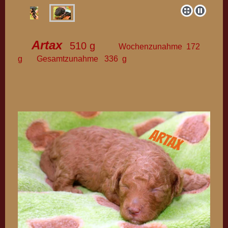
Artax
510 g
Wochenzunahme 172
g Gesamtzunahme 336 g