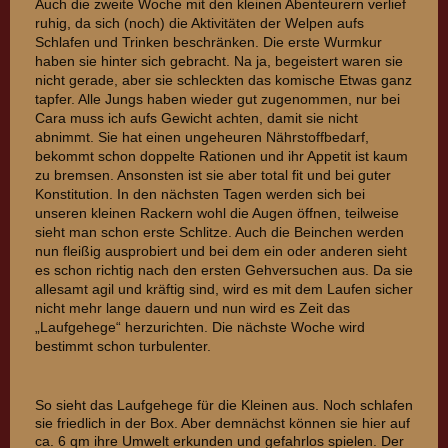
Auch die zweite Woche mit den kleinen Abenteurern verlief
ruhig, da sich (noch) die Aktivitäten der Welpen aufs
Schlafen und Trinken beschränken. Die erste Wurmkur
haben sie hinter sich gebracht. Na ja, begeistert waren sie
nicht gerade, aber sie schleckten das komische Etwas ganz
tapfer. Alle Jungs haben wieder gut zugenommen, nur bei
Cara muss ich aufs Gewicht achten, damit sie nicht
abnimmt. Sie hat einen ungeheuren Nährstoffbedarf,
bekommt schon doppelte Rationen und ihr Appetit ist kaum
zu bremsen. Ansonsten ist sie aber total fit und bei guter
Konstitution. In den nächsten Tagen werden sich bei
unseren kleinen Rackern wohl die Augen öffnen, teilweise
sieht man schon erste Schlitze. Auch die Beinchen werden
nun fleißig ausprobiert und bei dem ein oder anderen sieht
es schon richtig nach den ersten Gehversuchen aus. Da sie
allesamt agil und kräftig sind, wird es mit dem Laufen sicher
nicht mehr lange dauern und nun wird es Zeit das
„Laufgehege“ herzurichten. Die nächste Woche wird
bestimmt schon turbulenter.
So sieht das Laufgehege für die Kleinen aus. Noch schlafen
sie friedlich in der Box. Aber demnächst können sie hier auf
ca. 6 qm ihre Umwelt erkunden und gefahrlos spielen. Der