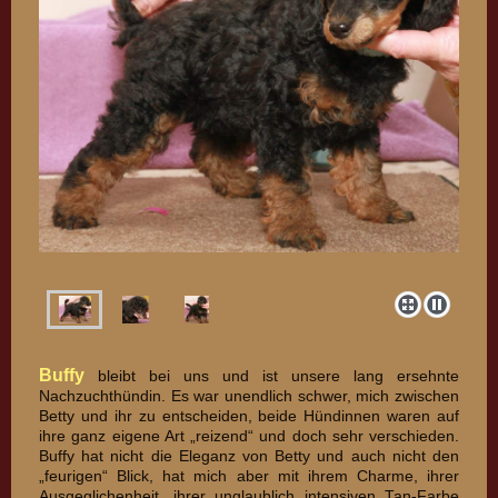
Buffy
bleibt bei uns und ist unsere lang ersehnte
Nachzuchthündin. Es war unendlich schwer, mich zwischen
Betty und ihr zu entscheiden, beide Hündinnen waren auf
ihre ganz eigene Art „reizend“ und doch sehr verschieden.
Buffy hat nicht die Eleganz von Betty und auch nicht den
„feurigen“ Blick, hat mich aber mit ihrem Charme, ihrer
Ausgeglichenheit, ihrer unglaublich intensiven Tan-Farbe