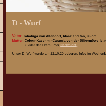
D - Wurf
Vater
:
Tabaluga von Altendorf, black and tan, 33 cm
Mutter:
Colour Kaschmir Caramia von der Silbermöwe, bla
(Bilder der Eltern unter
Nachzucht)
Unser D- Wurf wurde am 22.10.20 geboren. Infos im Wochenk