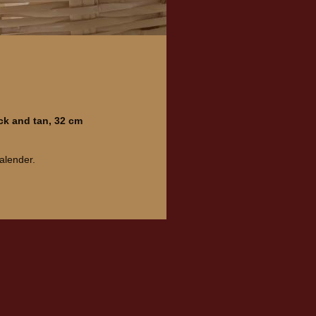
ck and tan, 32 cm
alender.