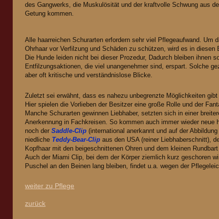
des Gangwerks, die Muskulösität und der kraftvolle Schwung aus de
Ge
tung kommen.
Alle haarreichen Schurarten erfordern sehr viel Pflegeaufwand. Um 
Ohrhaar vor Verfilzung und Schäden zu schützen, wird es in diesen 
Die Hunde leiden nicht bei dieser Prozedur, Dadurch bleiben ihnen 
Entfilzungsaktionen, die viel unangenehmer sind, erspart. Solche g
aber oft kritische und verständnislose Blicke.
Zuletzt sei erwähnt, dass es nahezu unbegrenzte Möglichkeiten gibt 
Hier spielen die Vorlieben der Besitzer eine große Rolle und der Fan
Manche Schurarten gewinnen Liebhaber, setzten sich in einer breite
Anerkennung in Fachkreisen. So kommen auch immer wieder neue hin
noch der
Saddle-Clip
(international anerkannt und auf der Abbildun
niedliche
Teddy-Bear-Clip
aus den USA (reiner Liebhaberschnitt), de
Kopfhaar mit den beigeschnittenen Ohren und dem kleinen Rundbart
Auch der Miami Clip, bei dem der Körper ziemlich kurz geschoren w
Puschel an den Beinen lang bleiben, findet u.a. wegen der Pflegelei
weiter zu Pflege
zurück