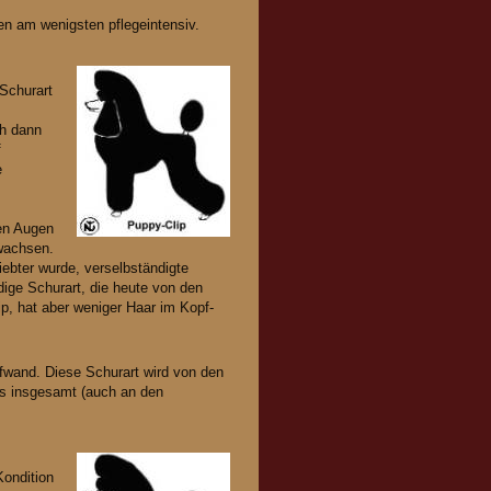
en am wenigsten pflegeintensiv.
 Schurart
ch dann
f
e
m
den Augen
wachsen.
iebter wurde, verselbständigte
ige Schurart, die heute von den
p, hat aber weniger Haar im Kopf-
fwand. Diese Schurart wird von den
ls insgesamt (auch an den
Kondition