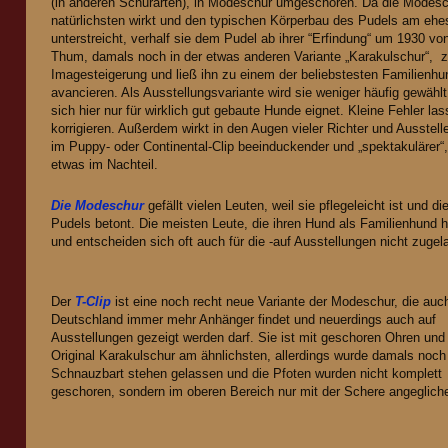
(in anderen Schurarten), in Modeschur umgeschoren. Da die Modes
natürlichsten wirkt und den typischen Körperbau des Pudels am ehe
unterstreicht, verhalf sie dem Pudel ab ihrer “Erfindung“ um 1930 v
Thum, damals noch in der etwas anderen Variante „Karakulschur“, z
Imagesteigerung und ließ ihn zu einem der beliebstesten Familienh
avancieren. Als Ausstellungsvariante wird sie weniger häufig gewählt,
sich hier nur für wirklich gut gebaute Hunde eignet. Kleine Fehler lass
korrigieren. Außerdem wirkt in den Augen vieler Richter und Ausstel
im Puppy- oder Continental-
Clip beeinduckender und „spektakulärer“,
etwas im Nachteil.
Die Modeschur
gefällt vielen Leuten, weil sie pflegeleicht ist und d
Pudels betont. Die meisten Leute, die ihren Hund als Familienhund 
und entscheiden sich oft auch für die -auf Ausstellungen nicht
zugela
Der
T-Clip
ist eine noch recht neue Variante der Modeschur, die auch
Deutschland immer mehr Anhänger findet und neuerdings auch auf
Ausstellungen gezeigt werden darf. Sie ist mit geschoren Ohren und
Original Karakulschur am ähnlichsten, allerdings wurde damals noch
Schnauzbart stehen gelassen und die Pfoten wurden nicht komplett
geschoren, sondern im oberen Bereich nur mit der Schere angegliche