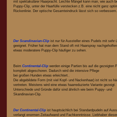
mit spektakulärer Haarpracht. Leichte Mängel kann man, wie auch b
Puppy-Clip, unter der Haarfülle verstecken z.B. eine nicht ganz opti
Rückenlinie. Der optische Gesamteindruck lässt sich so verbessern
Der Scandinavian-Clip
ist nur für Aussteller eines Pudels mit sehr
geeignet. Früher hat man dem Stand oft mit Haarspray nachgeholfen. 
etwas moderatere Puppy-Clip häufiger zu sehen.
Beim
Continental-Clip
werden einige Partien bis auf die gezeigten
komplett abgeschoren. Dadurch wird die intensive Pflege
bei großen Hunden etwas erleichtert
.
.
Die abgebildete Form (mit viel Kopf- und Nackenhaar) ist nicht so hä
vertreten. Meistens wird eine etwas haarreduzierte Variante gezeigt.
Unterschiede und Gründe dafür sind ähnlich wie beim Puppy- und
Skandinavian-Clip.
Der Continental-Clip
ist hauptsächlich bei Standardpudeln auf Auss
verlangt enormen Zeitaufwand und Fachkenntnisse. Liebhaber dieser