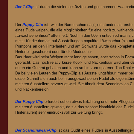
Der T-Clip
ist durch die vielen gekürzten und geschorenen Haarparti
Der
Puppy-Clip
ist, wie der Name schon sagt, entstanden als erste
eines Pudelwelpen, die alle Möglichkeiten für eine noch zu wählende
„Erwachsenenfrisur“ offen ließ. Noch in den 80ern entschied man si
meist für die damals auf Ausstellungen populäre Löwenschur (bis au
Pompons an den Hinterläufen und am Schwanz wurde das komplett
Hinterteil geschoren) oder für die Modeschur.
Das Haar wird beim Welpen recht lang gelassen, aber schon in For
gebracht. Das noch relativ kurze Kopf- und Nackenhaar wird über 
durch ein Gummi gehalten und kann so bis zum späteren Top-Knot 
Da bei vielen Leuten der Puppy-Clip als Ausstellungsfrisur immer bel
dieser Schnitt sich auch beim ausgewachsenen Pudel als eigenständ
meisten Ausstellern bevorzugt wird. Sie ähnelt dem Scandinavian-Cli
und Nackenbereich.
Der Puppy-Clip
erfordert schon etwas Erfahrung und mehr Pflegeau
meisten Ausstellern gewählt, da sie das schöne Haarkleid das Pude
Hinterläufen) sehr eindrucksvoll zur Geltung bringt.
Der Scandinavian-Clip
ist das Outfit eines Pudels in Ausstellungs-