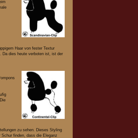
eim
male
.
 üppigem Haar von fester Textur
Da dies heute verboten ist, ist der
 Pompons
ufig
 Die
tellungen zu sehen. Dieses Styling
 Schur finden, dass die Eleganz