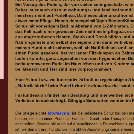
Ein Vorzug des Pudels, der von vielen sehr geschätzt wird,
Daher ist er auch absolut wohnungs- und familienfreundlic
meistens nicht auf Pudelhaar. Da dieses aber unaufhörlic
etwas mehr Pflege. Neben dem regelmäßigen Büsten/Käm
Schur mit vorherigem Bad im Abstand von 1-2 Monaten. O
das Fell nach einer gewissen Zeit nicht mehr pflegbar, e
aus abgestorbenen Haaren, Staub und Dreck bilden und n
Nahrungsreste und selbst der eigene Urin darin verkleben.
meinen Hund nicht scheren, weil ich Natürlichkeit und lan
einen Pudel gesehen, der vor lauter Filzklumpen an Bei
laufen konnte, ganz abgesehen von den hygienischen B
bedauernswerten Pudel im Haus leben und von Kindern an
bei Mensch und Tier sind hier vorprogrammiert.
Eine Schur bzw. ein kürzender Schnitt in regelmäßigen Abst
„Natürlichkeit“ beim Pudel keine Geschmacksache, sonde
Im Hundesalon findet man Beratung und hier werden siche
Vorlieben berücksichtigt. Gängige Schurarten werden im F
Die pflegeleichte
Modeschur
ist die beliebteste Schur bei den m
Leuten, die sich einen Pudel als Familien-, Sport- oder Therapiehund
anschaffen. Obwohl sie auch auf Ausstellungen in Deutschland zug
ist, werden oft erst Hunde, die ihre aktive Ausstellungskarriere been