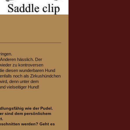
ringen.
 Anderen hässlich. Der
wieder zu kontroversen
die diesen wunderbaren Hund
enfalls noch als Zirkushündchen
 wird, denn unter dem
und vielseitiger Hund!
dlungsfähig wie der Pudel.
ier sind dem persönlichem
t.
eschnitten werden? Geht es