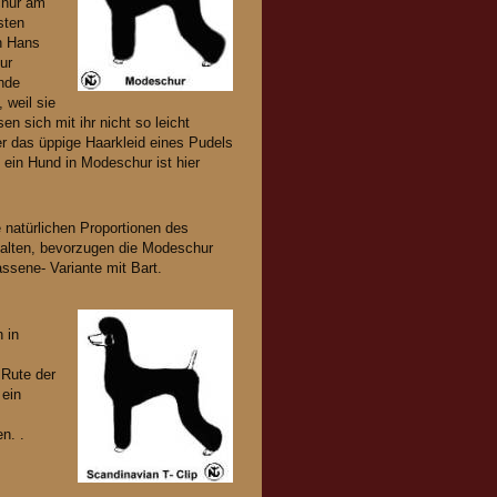
chur am
sten
on Hans
ur
unde
 weil sie
en sich mit ihr nicht so leicht
ler das üppige Haarkleid eines Pudels
 ein Hund in Modeschur ist hier
ie natürlichen Proportionen des
halten, bevorzugen die Modeschur
ssene- Variante mit Bart.
 in
 Rute der
 ein
n. .