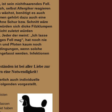
 ist sein nichthaarendes Fell.
h, selbst Allergiker reagieren
h wächst, benötigt es auch
men gehört dazu auch eine
hne Schur bzw. Schnitt wäre
s würden sich dicke Filzklumpen
icht zuletzt würden
 Jeder der meint: „Ich lasse
ges Fell mag“, hat noch nie
nen und Pfoten kaum noch
edingungen, wenn solche
gefasst werden. Infektionen
änden ist bei aller Liebe zur 
rn eine Notwendigkeit
!
rlich auch individuelle
olgenden vorgestellt.
eisten
elassen
det haben